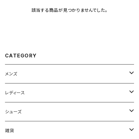
該当する商品が見つかりませんでした。
CATEGORY
メンズ
Johnbull（ジョンブル）
レディース
ROARK（ロアーク）
Johnbull (ジョンブル)
シューズ
kelen（ケレン）
ayane（アヤン）
ASFVLT（アスファルト）
雑貨