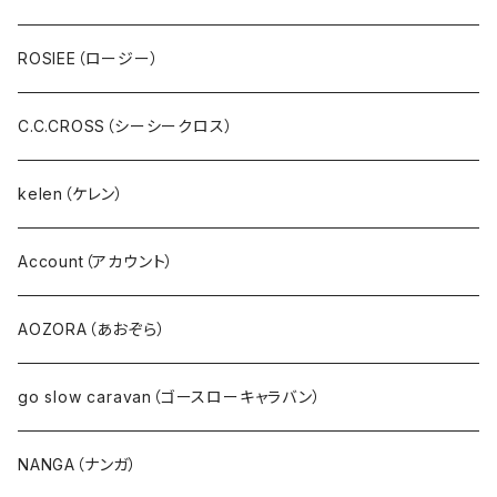
スウェット・パイル・フリース
U.M.I(ユーエムアイ)
ROSIEE（ロージー）
ボア・フリース
Spoom（スプーム）
C.C.CROSS（シーシークロス）
パンツ・ジーンズ･ショートパンツ
０８Mab（ゼロハチマブ）
kelen（ケレン）
デニム
FONTANA GRANDE（フォンタナグランデ）
Account（アカウント）
サロペット・サスペンダー・オールインワン
NANEA（ナネア）
AOZORA（あおぞら）
EMU（エミュー）
go slow caravan（ゴースローキャラバン）
Ｔシャツ・シャツ（長袖）
NANGA（ナンガ）