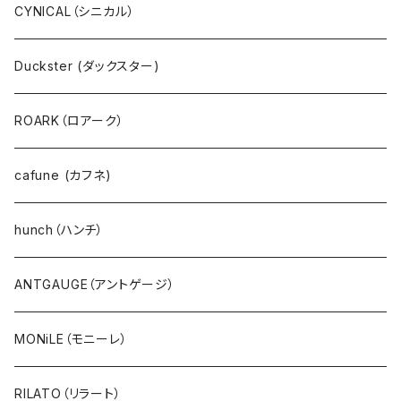
プルオーバー
ANTGAUGE（アントゲージ）
CYNICAL（シニカル）
パーカ・フード
C.C.CROSS（シーシークロス）
Duckster (ダックスター)
サーマル・ワッフル
ROSIEE（ロージー）
ROARK（ロアーク）
カーディガン
go slow caravan（ゴースローキャラバン）
cafune (カフネ)
ニット
NANGA（ナンガ）
hunch（ハンチ）
アウター・ダウン・コート
CYNICAL（シニカル）
ANTGAUGE（アントゲージ）
ジャケット・ブルゾン・羽織
hunch（ハンチ）
MONiLE（モニーレ）
ベスト・ダウンベスト
INDIMARK（インディーマーク）
RILATO（リラート）