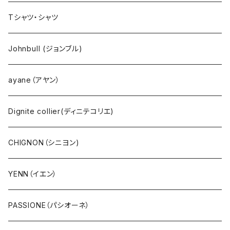
NANGA（ナンガ）
Dignite collier（ディニテ コリエ）
EMU(エミュー )
バッグ
Tシャツ・シャツ
go slow caravan（ゴースローキャラバン）
CHIGNON（シニヨン）
bueno (ブエノ)
エプロン
Johnbull (ジョンブル)
AOZORA（あおぞら）
YENN（イエン）
PUPE（プーペ）
帽子
ayane（アヤン）
COBMASTER（コブマスター）
PASSIONE（パシオーネ）
NANGA（ナンガ）
サングラス
Dignite collier(ディニテコリエ)
Ｔシャツ・シャツ（長袖）
cafune (カフネ)
CHIGNON（シニヨン)
Ｔシャツ・シャツ（5・7分袖）
RILATO（リラート）
YENN（イエン）
Ｔシャツ・シャツ（半袖）
MONiLE（モニーレ）
PASSIONE（パシオーネ）