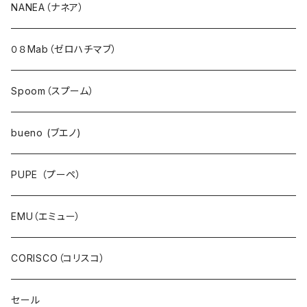
アウター・ダウン・コート
NANEA（ナネア）
ジャケット・ブルゾン・羽織
０８Mab（ゼロハチマブ）
ベスト・ダウンベスト
Spoom（スプーム）
ワンピース・チュニック
bueno (ブエノ)
スカート・ジャンパースカート
PUPE （プーペ）
パンツ・ジーンズ
EMU（エミュー）
サロペット・サスペンダー・オールインワン
CORISCO（コリスコ）
デニム
セール