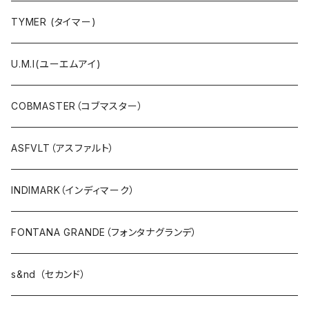
Ｔシャツ・シャツ（5・7分袖）
TYMER (タイマー)
Ｔシャツ・シャツ（半袖）
U.M.I(ユーエムアイ)
タンクトップ
COBMASTER（コブマスター）
プルオーバー・カットソー
ASFVLT（アスファルト）
ブラウス・ポンチョ
INDIMARK（インディマーク）
パーカ・フード
FONTANA GRANDE（フォンタナグランデ）
カーディガン
s&nd （セカンド）