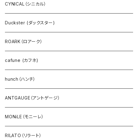
プルオーバー
ANTGAUGE（アントゲージ）
CYNICAL（シニカル）
パーカ・フード
C.C.CROSS（シーシークロス）
Duckster (ダックスター)
サーマル・ワッフル
ROSIEE（ロージー）
ROARK（ロアーク）
カーディガン
go slow caravan（ゴースローキャラバン）
cafune (カフネ)
ニット
NANGA（ナンガ）
hunch（ハンチ）
アウター・ダウン・コート
CYNICAL（シニカル）
ANTGAUGE（アントゲージ）
ジャケット・ブルゾン・羽織
hunch（ハンチ）
MONiLE（モニーレ）
ベスト・ダウンベスト
INDIMARK（インディーマーク）
RILATO（リラート）