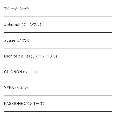
NANGA（ナンガ）
Dignite collier（ディニテ コリエ）
EMU(エミュー )
バッグ
Tシャツ・シャツ
go slow caravan（ゴースローキャラバン）
CHIGNON（シニヨン）
bueno (ブエノ)
エプロン
Johnbull (ジョンブル)
AOZORA（あおぞら）
YENN（イエン）
PUPE（プーペ）
帽子
ayane（アヤン）
COBMASTER（コブマスター）
PASSIONE（パシオーネ）
NANGA（ナンガ）
サングラス
Dignite collier(ディニテコリエ)
Ｔシャツ・シャツ（長袖）
cafune (カフネ)
CHIGNON（シニヨン)
Ｔシャツ・シャツ（5・7分袖）
RILATO（リラート）
YENN（イエン）
Ｔシャツ・シャツ（半袖）
MONiLE（モニーレ）
PASSIONE（パシオーネ）