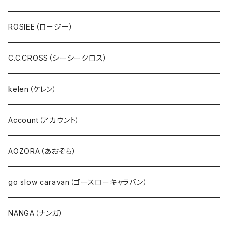
スウェット・パイル・フリース
U.M.I(ユーエムアイ)
ROSIEE（ロージー）
ボア・フリース
Spoom（スプーム）
C.C.CROSS（シーシークロス）
パンツ・ジーンズ･ショートパンツ
０８Mab（ゼロハチマブ）
kelen（ケレン）
デニム
FONTANA GRANDE（フォンタナグランデ）
Account（アカウント）
サロペット・サスペンダー・オールインワン
NANEA（ナネア）
AOZORA（あおぞら）
EMU（エミュー）
go slow caravan（ゴースローキャラバン）
Ｔシャツ・シャツ（長袖）
NANGA（ナンガ）