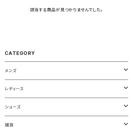
該当する商品が見つかりませんでした。
CATEGORY
メンズ
Johnbull（ジョンブル）
レディース
ROARK（ロアーク）
Johnbull (ジョンブル)
シューズ
kelen（ケレン）
ayane（アヤン）
ASFVLT（アスファルト）
雑貨