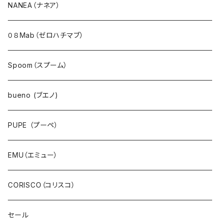
アウター・ダウン・コート
NANEA（ナネア）
ジャケット・ブルゾン・羽織
０８Mab（ゼロハチマブ）
ベスト・ダウンベスト
Spoom（スプーム）
ワンピース・チュニック
bueno (ブエノ)
スカート・ジャンパースカート
PUPE （プーペ）
パンツ・ジーンズ
EMU（エミュー）
サロペット・サスペンダー・オールインワン
CORISCO（コリスコ）
デニム
セール