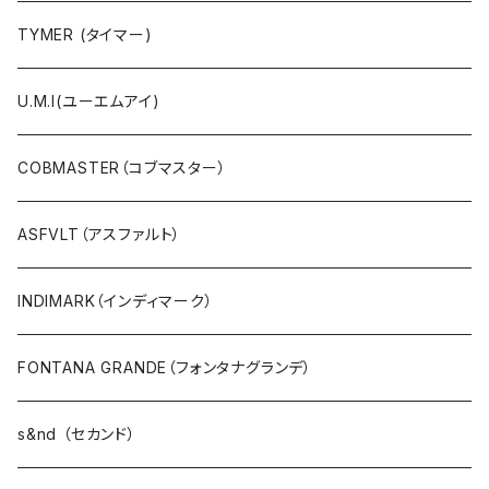
Ｔシャツ・シャツ（5・7分袖）
TYMER (タイマー)
Ｔシャツ・シャツ（半袖）
U.M.I(ユーエムアイ)
タンクトップ
COBMASTER（コブマスター）
プルオーバー・カットソー
ASFVLT（アスファルト）
ブラウス・ポンチョ
INDIMARK（インディマーク）
パーカ・フード
FONTANA GRANDE（フォンタナグランデ）
カーディガン
s&nd （セカンド）