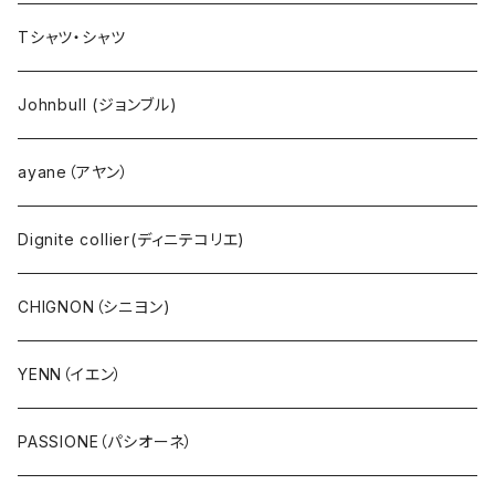
NANGA（ナンガ）
Dignite collier（ディニテ コリエ）
EMU(エミュー )
バッグ
Tシャツ・シャツ
go slow caravan（ゴースローキャラバン）
CHIGNON（シニヨン）
bueno (ブエノ)
エプロン
Johnbull (ジョンブル)
AOZORA（あおぞら）
YENN（イエン）
PUPE（プーペ）
帽子
ayane（アヤン）
COBMASTER（コブマスター）
PASSIONE（パシオーネ）
NANGA（ナンガ）
サングラス
Dignite collier(ディニテコリエ)
Ｔシャツ・シャツ（長袖）
cafune (カフネ)
CHIGNON（シニヨン)
Ｔシャツ・シャツ（5・7分袖）
RILATO（リラート）
YENN（イエン）
Ｔシャツ・シャツ（半袖）
MONiLE（モニーレ）
PASSIONE（パシオーネ）