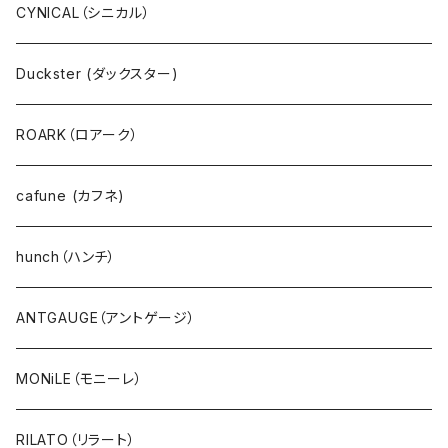
プルオーバー
ANTGAUGE（アントゲージ）
CYNICAL（シニカル）
パーカ・フード
C.C.CROSS（シーシークロス）
Duckster (ダックスター)
サーマル・ワッフル
ROSIEE（ロージー）
ROARK（ロアーク）
カーディガン
go slow caravan（ゴースローキャラバン）
cafune (カフネ)
ニット
NANGA（ナンガ）
hunch（ハンチ）
アウター・ダウン・コート
CYNICAL（シニカル）
ANTGAUGE（アントゲージ）
ジャケット・ブルゾン・羽織
hunch（ハンチ）
MONiLE（モニーレ）
ベスト・ダウンベスト
INDIMARK（インディーマーク）
RILATO（リラート）