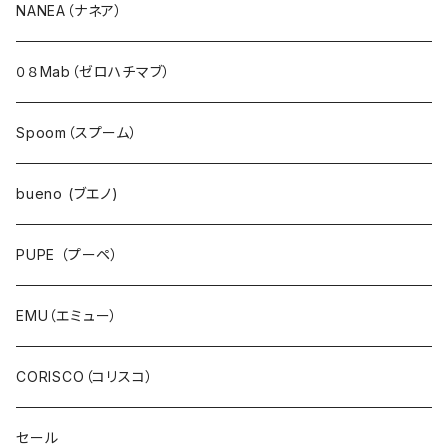
アウター・ダウン・コート
NANEA（ナネア）
ジャケット・ブルゾン・羽織
０８Mab（ゼロハチマブ）
ベスト・ダウンベスト
Spoom（スプーム）
ワンピース・チュニック
bueno (ブエノ)
スカート・ジャンパースカート
PUPE （プーペ）
パンツ・ジーンズ
EMU（エミュー）
サロペット・サスペンダー・オールインワン
CORISCO（コリスコ）
デニム
セール