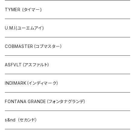
Ｔシャツ・シャツ（5・7分袖）
TYMER (タイマー)
Ｔシャツ・シャツ（半袖）
U.M.I(ユーエムアイ)
タンクトップ
COBMASTER（コブマスター）
プルオーバー・カットソー
ASFVLT（アスファルト）
ブラウス・ポンチョ
INDIMARK（インディマーク）
パーカ・フード
FONTANA GRANDE（フォンタナグランデ）
カーディガン
s&nd （セカンド）