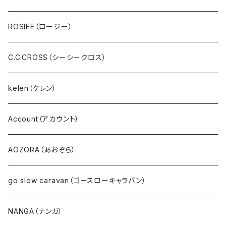
スウェット・パイル・フリース
U.M.I(ユーエムアイ)
ROSIEE（ロージー）
ボア・フリース
Spoom（スプーム）
C.C.CROSS（シーシークロス）
パンツ・ジーンズ･ショートパンツ
０８Mab（ゼロハチマブ）
kelen（ケレン）
デニム
FONTANA GRANDE（フォンタナグランデ）
Account（アカウント）
サロペット・サスペンダー・オールインワン
NANEA（ナネア）
AOZORA（あおぞら）
EMU（エミュー）
go slow caravan（ゴースローキャラバン）
Ｔシャツ・シャツ（長袖）
NANGA（ナンガ）