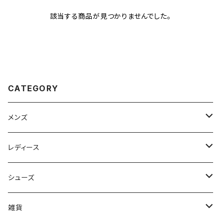
該当する商品が見つかりませんでした。
CATEGORY
メンズ
Johnbull（ジョンブル）
レディース
ROARK（ロアーク）
Johnbull (ジョンブル)
シューズ
kelen（ケレン）
ayane（アヤン）
ASFVLT（アスファルト）
雑貨