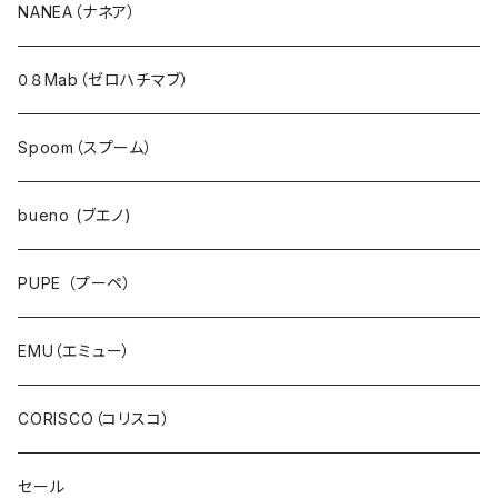
アウター・ダウン・コート
NANEA（ナネア）
ジャケット・ブルゾン・羽織
０８Mab（ゼロハチマブ）
ベスト・ダウンベスト
Spoom（スプーム）
ワンピース・チュニック
bueno (ブエノ)
スカート・ジャンパースカート
PUPE （プーペ）
パンツ・ジーンズ
EMU（エミュー）
サロペット・サスペンダー・オールインワン
CORISCO（コリスコ）
デニム
セール