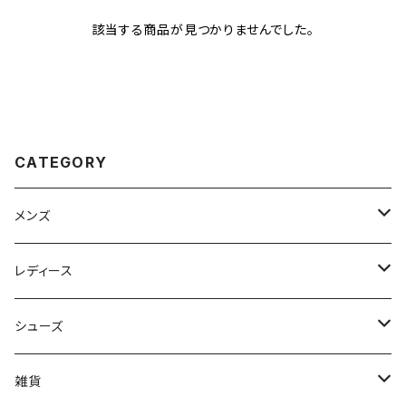
該当する商品が見つかりませんでした。
CATEGORY
メンズ
Johnbull（ジョンブル）
レディース
ROARK（ロアーク）
Johnbull (ジョンブル)
シューズ
kelen（ケレン）
ayane（アヤン）
ASFVLT（アスファルト）
雑貨