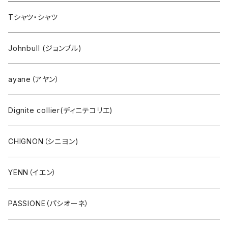
NANGA（ナンガ）
Dignite collier（ディニテ コリエ）
EMU(エミュー )
バッグ
Tシャツ・シャツ
go slow caravan（ゴースローキャラバン）
CHIGNON（シニヨン）
bueno (ブエノ)
エプロン
Johnbull (ジョンブル)
AOZORA（あおぞら）
YENN（イエン）
PUPE（プーペ）
帽子
ayane（アヤン）
COBMASTER（コブマスター）
PASSIONE（パシオーネ）
NANGA（ナンガ）
サングラス
Dignite collier(ディニテコリエ)
Ｔシャツ・シャツ（長袖）
cafune (カフネ)
CHIGNON（シニヨン)
Ｔシャツ・シャツ（5・7分袖）
RILATO（リラート）
YENN（イエン）
Ｔシャツ・シャツ（半袖）
MONiLE（モニーレ）
PASSIONE（パシオーネ）