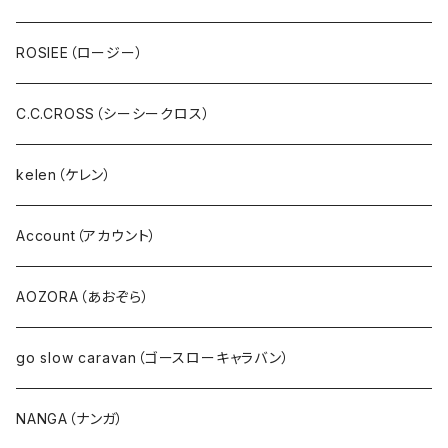
スウェット・パイル・フリース
U.M.I(ユーエムアイ)
ROSIEE（ロージー）
ボア・フリース
Spoom（スプーム）
C.C.CROSS（シーシークロス）
パンツ・ジーンズ･ショートパンツ
０８Mab（ゼロハチマブ）
kelen（ケレン）
デニム
FONTANA GRANDE（フォンタナグランデ）
Account（アカウント）
サロペット・サスペンダー・オールインワン
NANEA（ナネア）
AOZORA（あおぞら）
EMU（エミュー）
go slow caravan（ゴースローキャラバン）
Ｔシャツ・シャツ（長袖）
NANGA（ナンガ）