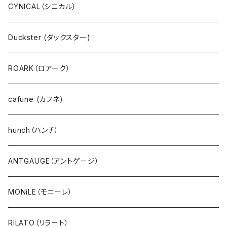
プルオーバー
ANTGAUGE（アントゲージ）
CYNICAL（シニカル）
パーカ・フード
C.C.CROSS（シーシークロス）
Duckster (ダックスター)
サーマル・ワッフル
ROSIEE（ロージー）
ROARK（ロアーク）
カーディガン
go slow caravan（ゴースローキャラバン）
cafune (カフネ)
ニット
NANGA（ナンガ）
hunch（ハンチ）
アウター・ダウン・コート
CYNICAL（シニカル）
ANTGAUGE（アントゲージ）
ジャケット・ブルゾン・羽織
hunch（ハンチ）
MONiLE（モニーレ）
ベスト・ダウンベスト
INDIMARK（インディーマーク）
RILATO（リラート）