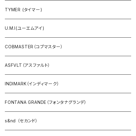
Ｔシャツ・シャツ（5・7分袖）
TYMER (タイマー)
Ｔシャツ・シャツ（半袖）
U.M.I(ユーエムアイ)
タンクトップ
COBMASTER（コブマスター）
プルオーバー・カットソー
ASFVLT（アスファルト）
ブラウス・ポンチョ
INDIMARK（インディマーク）
パーカ・フード
FONTANA GRANDE（フォンタナグランデ）
カーディガン
s&nd （セカンド）