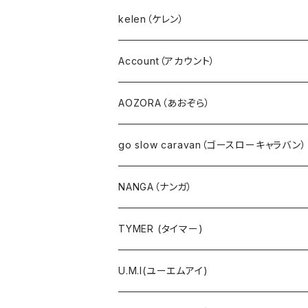
パンツ・ジーンズ･ショートパンツ
０８Mab（ゼロハチマブ）
kelen（ケレン）
デニム
FONTANA GRANDE（フォンタナグランデ）
Account（アカウント）
サロペット・サスペンダー・オールインワン
NANEA（ナネア）
AOZORA（あおぞら）
EMU（エミュー）
go slow caravan（ゴースローキャラバン）
Ｔシャツ・シャツ（長袖）
NANGA（ナンガ）
Ｔシャツ・シャツ（5・7分袖）
TYMER (タイマー)
Ｔシャツ・シャツ（半袖）
U.M.I(ユーエムアイ)