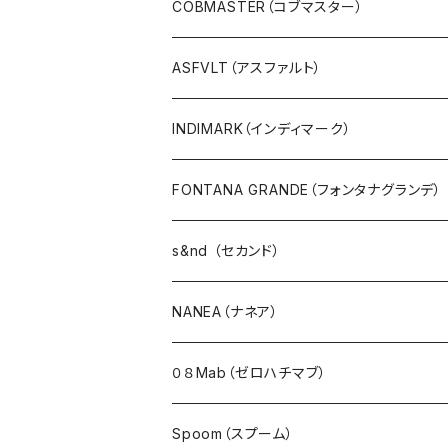
タンクトップ
COBMASTER（コブマスター）
プルオーバー・カットソー
ASFVLT（アスファルト）
ブラウス・ポンチョ
INDIMARK（インディマーク）
パーカ・フード
FONTANA GRANDE（フォンタナグランデ）
カーディガン
s&nd （セカンド）
アウター・ダウン・コート
NANEA（ナネア）
ジャケット・ブルゾン・羽織
０８Mab（ゼロハチマブ）
ベスト・ダウンベスト
Spoom（スプーム）