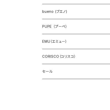
ワンピース・チュニック
bueno (ブエノ)
スカート・ジャンパースカート
PUPE （プーペ）
パンツ・ジーンズ
EMU（エミュー）
サロペット・サスペンダー・オールインワン
CORISCO（コリスコ）
デニム
セール
スウェット・パイル
ボア・フリース