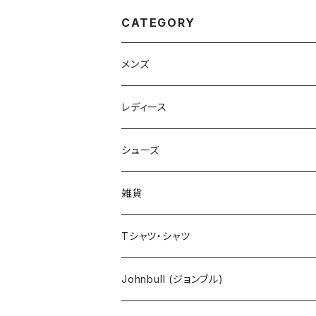
CATEGORY
メンズ
Johnbull（ジョンブル）
レディース
ROARK（ロアーク）
Johnbull (ジョンブル)
シューズ
kelen（ケレン）
ayane（アヤン）
ASFVLT（アスファルト）
雑貨
NANGA（ナンガ）
Dignite collier（ディニテ コリエ）
EMU(エミュー )
バッグ
Tシャツ・シャツ
go slow caravan（ゴースローキャラバン）
CHIGNON（シニヨン）
bueno (ブエノ)
エプロン
Johnbull (ジョンブル)