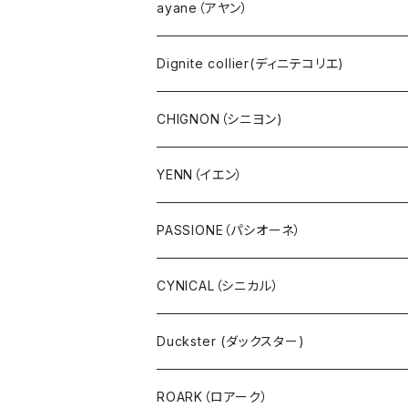
AOZORA（あおぞら）
YENN（イエン）
PUPE（プーペ）
帽子
ayane（アヤン）
COBMASTER（コブマスター）
PASSIONE（パシオーネ）
NANGA（ナンガ）
サングラス
Dignite collier(ディニテコリエ)
Ｔシャツ・シャツ（長袖）
cafune (カフネ)
CHIGNON（シニヨン)
Ｔシャツ・シャツ（5・7分袖）
RILATO（リラート）
YENN（イエン）
Ｔシャツ・シャツ（半袖）
MONiLE（モニーレ）
PASSIONE（パシオーネ）
プルオーバー
ANTGAUGE（アントゲージ）
CYNICAL（シニカル）
パーカ・フード
C.C.CROSS（シーシークロス）
Duckster (ダックスター)
サーマル・ワッフル
ROSIEE（ロージー）
ROARK（ロアーク）