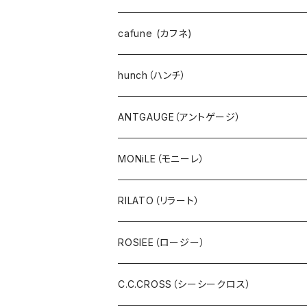
カーディガン
go slow caravan（ゴースローキャラバン）
cafune (カフネ)
ニット
NANGA（ナンガ）
hunch（ハンチ）
アウター・ダウン・コート
CYNICAL（シニカル）
ANTGAUGE（アントゲージ）
ジャケット・ブルゾン・羽織
hunch（ハンチ）
MONiLE（モニーレ）
ベスト・ダウンベスト
INDIMARK（インディーマーク）
RILATO（リラート）
スウェット・パイル・フリース
U.M.I(ユーエムアイ)
ROSIEE（ロージー）
ボア・フリース
Spoom（スプーム）
C.C.CROSS（シーシークロス）