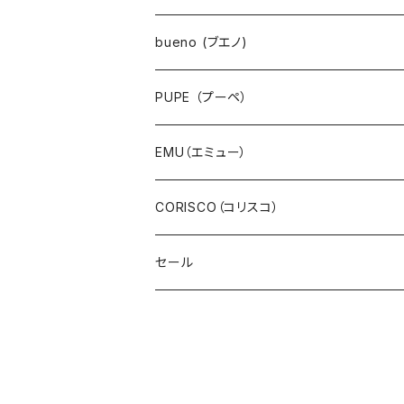
ワンピース・チュニック
bueno (ブエノ)
スカート・ジャンパースカート
PUPE （プーペ）
パンツ・ジーンズ
EMU（エミュー）
サロペット・サスペンダー・オールインワン
CORISCO（コリスコ）
デニム
セール
スウェット・パイル
ボア・フリース