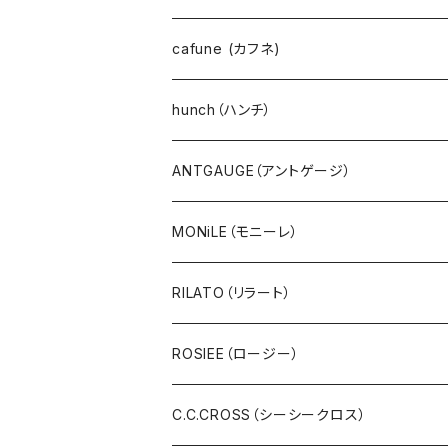
カーディガン
go slow caravan（ゴースローキャラバン）
cafune (カフネ)
ニット
NANGA（ナンガ）
hunch（ハンチ）
アウター・ダウン・コート
CYNICAL（シニカル）
ANTGAUGE（アントゲージ）
ジャケット・ブルゾン・羽織
hunch（ハンチ）
MONiLE（モニーレ）
ベスト・ダウンベスト
INDIMARK（インディーマーク）
RILATO（リラート）
スウェット・パイル・フリース
U.M.I(ユーエムアイ)
ROSIEE（ロージー）
ボア・フリース
Spoom（スプーム）
C.C.CROSS（シーシークロス）