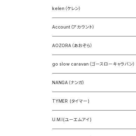
パンツ・ジーンズ･ショートパンツ
０８Mab（ゼロハチマブ）
kelen（ケレン）
デニム
FONTANA GRANDE（フォンタナグランデ）
Account（アカウント）
サロペット・サスペンダー・オールインワン
NANEA（ナネア）
AOZORA（あおぞら）
EMU（エミュー）
go slow caravan（ゴースローキャラバン）
Ｔシャツ・シャツ（長袖）
NANGA（ナンガ）
Ｔシャツ・シャツ（5・7分袖）
TYMER (タイマー)
Ｔシャツ・シャツ（半袖）
U.M.I(ユーエムアイ)