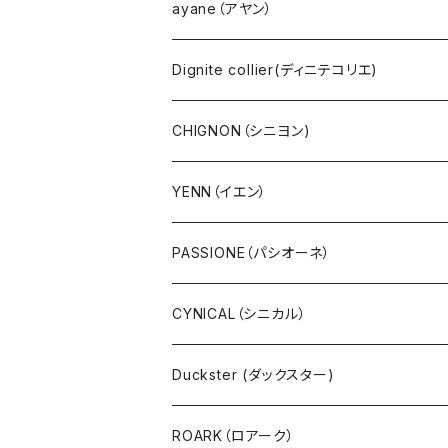
AOZORA（あおぞら）
YENN（イエン）
PUPE（プーペ）
帽子
ayane（アヤン）
COBMASTER（コブマスター）
PASSIONE（パシオーネ）
NANGA（ナンガ）
サングラス
Dignite collier(ディニテコリエ)
Ｔシャツ・シャツ（長袖）
cafune (カフネ)
CHIGNON（シニヨン)
Ｔシャツ・シャツ（5・7分袖）
RILATO（リラート）
YENN（イエン）
Ｔシャツ・シャツ（半袖）
MONiLE（モニーレ）
PASSIONE（パシオーネ）
プルオーバー
ANTGAUGE（アントゲージ）
CYNICAL（シニカル）
パーカ・フード
C.C.CROSS（シーシークロス）
Duckster (ダックスター)
サーマル・ワッフル
ROSIEE（ロージー）
ROARK（ロアーク）