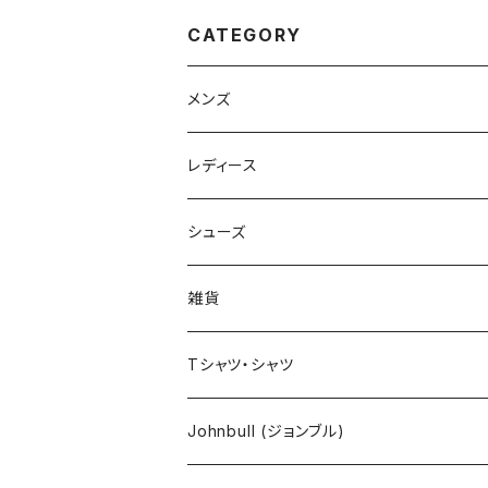
CATEGORY
メンズ
Johnbull（ジョンブル）
レディース
ROARK（ロアーク）
Johnbull (ジョンブル)
シューズ
kelen（ケレン）
ayane（アヤン）
ASFVLT（アスファルト）
雑貨
NANGA（ナンガ）
Dignite collier（ディニテ コリエ）
EMU(エミュー )
バッグ
Tシャツ・シャツ
go slow caravan（ゴースローキャラバン）
CHIGNON（シニヨン）
bueno (ブエノ)
エプロン
Johnbull (ジョンブル)