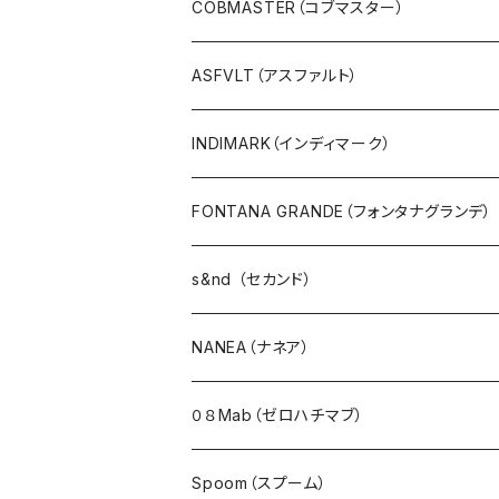
タンクトップ
COBMASTER（コブマスター）
プルオーバー・カットソー
ASFVLT（アスファルト）
ブラウス・ポンチョ
INDIMARK（インディマーク）
パーカ・フード
FONTANA GRANDE（フォンタナグランデ）
カーディガン
s&nd （セカンド）
アウター・ダウン・コート
NANEA（ナネア）
ジャケット・ブルゾン・羽織
０８Mab（ゼロハチマブ）
ベスト・ダウンベスト
Spoom（スプーム）