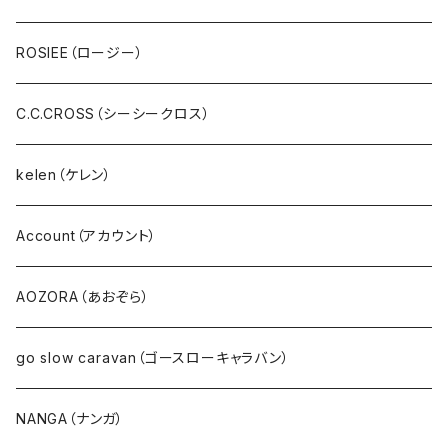
スウェット・パイル・フリース
U.M.I(ユーエムアイ)
ROSIEE（ロージー）
ボア・フリース
Spoom（スプーム）
C.C.CROSS（シーシークロス）
パンツ・ジーンズ･ショートパンツ
０８Mab（ゼロハチマブ）
kelen（ケレン）
デニム
FONTANA GRANDE（フォンタナグランデ）
Account（アカウント）
サロペット・サスペンダー・オールインワン
NANEA（ナネア）
AOZORA（あおぞら）
EMU（エミュー）
go slow caravan（ゴースローキャラバン）
Ｔシャツ・シャツ（長袖）
NANGA（ナンガ）