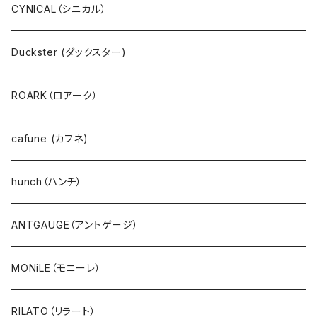
プルオーバー
ANTGAUGE（アントゲージ）
CYNICAL（シニカル）
パーカ・フード
C.C.CROSS（シーシークロス）
Duckster (ダックスター)
サーマル・ワッフル
ROSIEE（ロージー）
ROARK（ロアーク）
カーディガン
go slow caravan（ゴースローキャラバン）
cafune (カフネ)
ニット
NANGA（ナンガ）
hunch（ハンチ）
アウター・ダウン・コート
CYNICAL（シニカル）
ANTGAUGE（アントゲージ）
ジャケット・ブルゾン・羽織
hunch（ハンチ）
MONiLE（モニーレ）
ベスト・ダウンベスト
INDIMARK（インディーマーク）
RILATO（リラート）