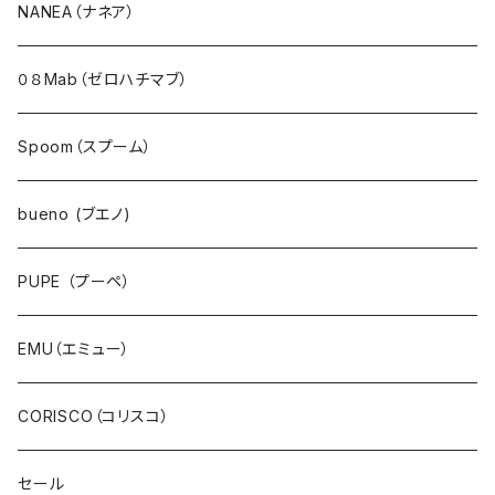
アウター・ダウン・コート
NANEA（ナネア）
ジャケット・ブルゾン・羽織
０８Mab（ゼロハチマブ）
ベスト・ダウンベスト
Spoom（スプーム）
ワンピース・チュニック
bueno (ブエノ)
スカート・ジャンパースカート
PUPE （プーペ）
パンツ・ジーンズ
EMU（エミュー）
サロペット・サスペンダー・オールインワン
CORISCO（コリスコ）
デニム
セール