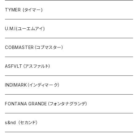
Ｔシャツ・シャツ（5・7分袖）
TYMER (タイマー)
Ｔシャツ・シャツ（半袖）
U.M.I(ユーエムアイ)
タンクトップ
COBMASTER（コブマスター）
プルオーバー・カットソー
ASFVLT（アスファルト）
ブラウス・ポンチョ
INDIMARK（インディマーク）
パーカ・フード
FONTANA GRANDE（フォンタナグランデ）
カーディガン
s&nd （セカンド）