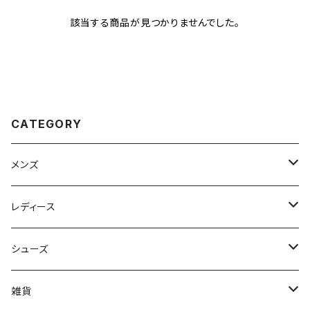
該当する商品が見つかりませんでした。
CATEGORY
メンズ
Johnbull（ジョンブル）
レディース
ROARK（ロアーク）
Johnbull (ジョンブル)
シューズ
kelen（ケレン）
ayane（アヤン）
ASFVLT（アスファルト）
雑貨