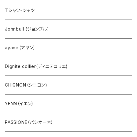
NANGA（ナンガ）
Dignite collier（ディニテ コリエ）
EMU(エミュー )
バッグ
Tシャツ・シャツ
go slow caravan（ゴースローキャラバン）
CHIGNON（シニヨン）
bueno (ブエノ)
エプロン
Johnbull (ジョンブル)
AOZORA（あおぞら）
YENN（イエン）
PUPE（プーペ）
帽子
ayane（アヤン）
COBMASTER（コブマスター）
PASSIONE（パシオーネ）
NANGA（ナンガ）
サングラス
Dignite collier(ディニテコリエ)
Ｔシャツ・シャツ（長袖）
cafune (カフネ)
CHIGNON（シニヨン)
Ｔシャツ・シャツ（5・7分袖）
RILATO（リラート）
YENN（イエン）
Ｔシャツ・シャツ（半袖）
MONiLE（モニーレ）
PASSIONE（パシオーネ）