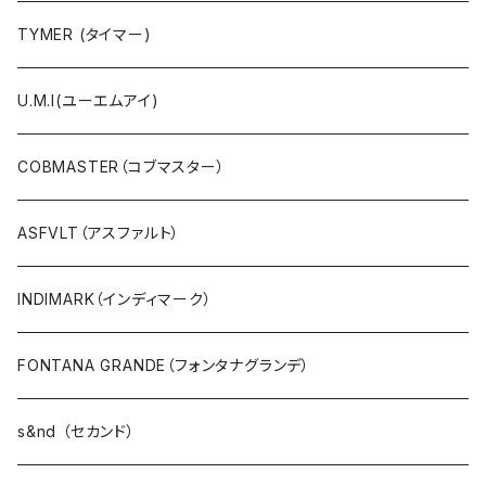
Ｔシャツ・シャツ（5・7分袖）
TYMER (タイマー)
Ｔシャツ・シャツ（半袖）
U.M.I(ユーエムアイ)
タンクトップ
COBMASTER（コブマスター）
プルオーバー・カットソー
ASFVLT（アスファルト）
ブラウス・ポンチョ
INDIMARK（インディマーク）
パーカ・フード
FONTANA GRANDE（フォンタナグランデ）
カーディガン
s&nd （セカンド）