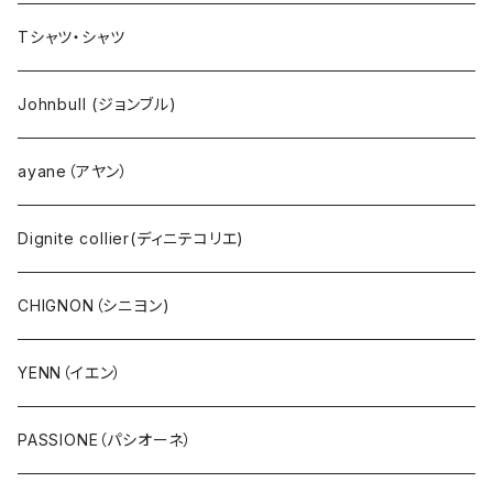
NANGA（ナンガ）
Dignite collier（ディニテ コリエ）
EMU(エミュー )
バッグ
Tシャツ・シャツ
go slow caravan（ゴースローキャラバン）
CHIGNON（シニヨン）
bueno (ブエノ)
エプロン
Johnbull (ジョンブル)
AOZORA（あおぞら）
YENN（イエン）
PUPE（プーペ）
帽子
ayane（アヤン）
COBMASTER（コブマスター）
PASSIONE（パシオーネ）
NANGA（ナンガ）
サングラス
Dignite collier(ディニテコリエ)
Ｔシャツ・シャツ（長袖）
cafune (カフネ)
CHIGNON（シニヨン)
Ｔシャツ・シャツ（5・7分袖）
RILATO（リラート）
YENN（イエン）
Ｔシャツ・シャツ（半袖）
MONiLE（モニーレ）
PASSIONE（パシオーネ）