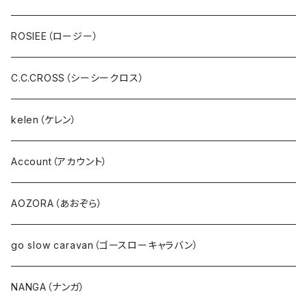
スウェット・パイル・フリース
U.M.I(ユーエムアイ)
ROSIEE（ロージー）
ボア・フリース
Spoom（スプーム）
C.C.CROSS（シーシークロス）
パンツ・ジーンズ･ショートパンツ
０８Mab（ゼロハチマブ）
kelen（ケレン）
デニム
FONTANA GRANDE（フォンタナグランデ）
Account（アカウント）
サロペット・サスペンダー・オールインワン
NANEA（ナネア）
AOZORA（あおぞら）
EMU（エミュー）
go slow caravan（ゴースローキャラバン）
Ｔシャツ・シャツ（長袖）
NANGA（ナンガ）