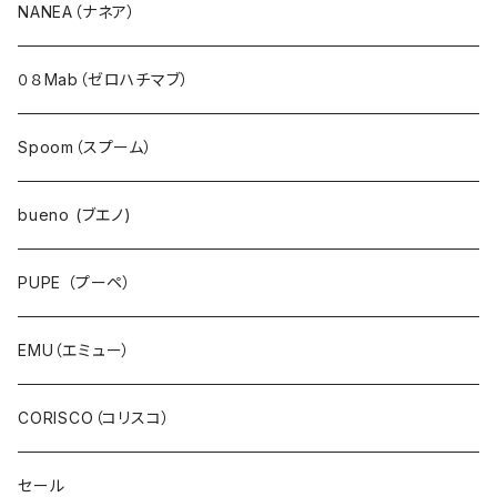
アウター・ダウン・コート
NANEA（ナネア）
ジャケット・ブルゾン・羽織
０８Mab（ゼロハチマブ）
ベスト・ダウンベスト
Spoom（スプーム）
ワンピース・チュニック
bueno (ブエノ)
スカート・ジャンパースカート
PUPE （プーペ）
パンツ・ジーンズ
EMU（エミュー）
サロペット・サスペンダー・オールインワン
CORISCO（コリスコ）
デニム
セール