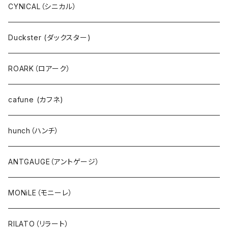
プルオーバー
ANTGAUGE（アントゲージ）
CYNICAL（シニカル）
パーカ・フード
C.C.CROSS（シーシークロス）
Duckster (ダックスター)
サーマル・ワッフル
ROSIEE（ロージー）
ROARK（ロアーク）
カーディガン
go slow caravan（ゴースローキャラバン）
cafune (カフネ)
ニット
NANGA（ナンガ）
hunch（ハンチ）
アウター・ダウン・コート
CYNICAL（シニカル）
ANTGAUGE（アントゲージ）
ジャケット・ブルゾン・羽織
hunch（ハンチ）
MONiLE（モニーレ）
ベスト・ダウンベスト
INDIMARK（インディーマーク）
RILATO（リラート）