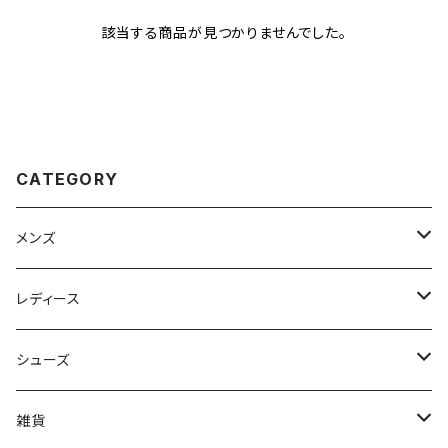
該当する商品が見つかりませんでした。
CATEGORY
メンズ
Johnbull（ジョンブル）
レディース
ROARK（ロアーク）
Johnbull (ジョンブル)
シューズ
kelen（ケレン）
ayane（アヤン）
ASFVLT（アスファルト）
雑貨