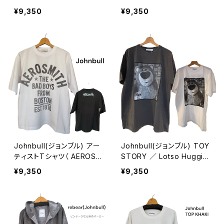
ITH LOGO TEE）
NE ROSES ／ELEPHANT
¥9,350
¥9,350
STONE）
Johnbull(ジョンブル) アー
Johnbull(ジョンブル) TOY
ティストTシャツ（ AEROSM
STORY ／ Lotso Huggin
ITH THE BAD BOYS FRO
Bear Tシャツ
¥9,350
¥9,350
M BOSTON TEE）