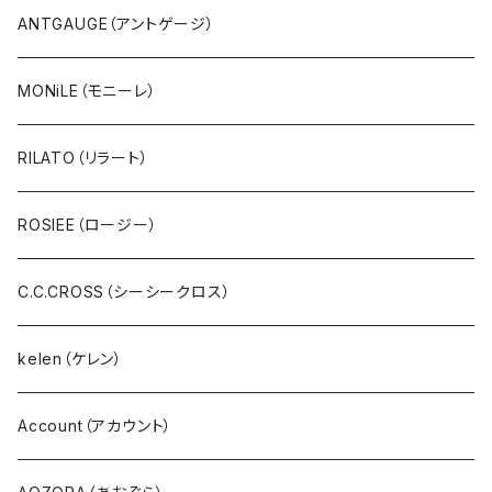
アウター・ダウン・コート
CYNICAL（シニカル）
ANTGAUGE（アントゲージ）
ジャケット・ブルゾン・羽織
hunch（ハンチ）
MONiLE（モニーレ）
ベスト・ダウンベスト
INDIMARK（インディーマーク）
RILATO（リラート）
スウェット・パイル・フリース
U.M.I(ユーエムアイ)
ROSIEE（ロージー）
ボア・フリース
Spoom（スプーム）
C.C.CROSS（シーシークロス）
パンツ・ジーンズ･ショートパンツ
０８Mab（ゼロハチマブ）
kelen（ケレン）
デニム
FONTANA GRANDE（フォンタナグランデ）
Account（アカウント）
サロペット・サスペンダー・オールインワン
NANEA（ナネア）