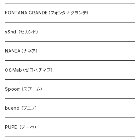
パーカ・フード
FONTANA GRANDE（フォンタナグランデ）
カーディガン
s&nd （セカンド）
アウター・ダウン・コート
NANEA（ナネア）
ジャケット・ブルゾン・羽織
０８Mab（ゼロハチマブ）
ベスト・ダウンベスト
Spoom（スプーム）
ワンピース・チュニック
bueno (ブエノ)
スカート・ジャンパースカート
PUPE （プーペ）