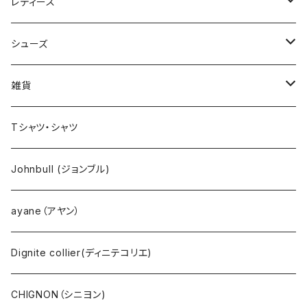
Johnbull（ジョンブル）
レディース
ROARK（ロアーク）
Johnbull (ジョンブル)
シューズ
kelen（ケレン）
ayane（アヤン）
ASFVLT（アスファルト）
雑貨
NANGA（ナンガ）
Dignite collier（ディニテ コリエ）
EMU(エミュー )
バッグ
Tシャツ・シャツ
go slow caravan（ゴースローキャラバン）
CHIGNON（シニヨン）
bueno (ブエノ)
エプロン
Johnbull (ジョンブル)
AOZORA（あおぞら）
YENN（イエン）
PUPE（プーペ）
帽子
ayane（アヤン）
COBMASTER（コブマスター）
PASSIONE（パシオーネ）
NANGA（ナンガ）
サングラス
Dignite collier(ディニテコリエ)
Ｔシャツ・シャツ（長袖）
cafune (カフネ)
CHIGNON（シニヨン)