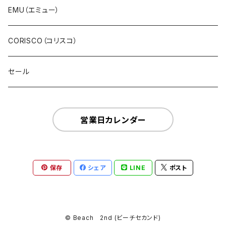
パンツ・ジーンズ
EMU（エミュー）
サロペット・サスペンダー・オールインワン
CORISCO（コリスコ）
デニム
セール
スウェット・パイル
営業日カレンダー
ボア・フリース
サーマル・ワッフル
保存
シェア
LINE
ポスト
ニット
© Beach 2nd (ビーチセカンド)
レザー