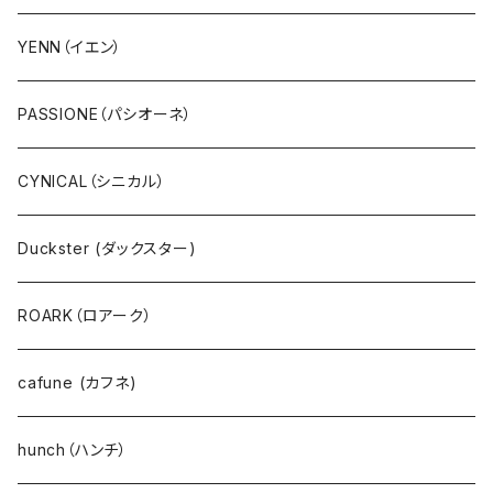
Ｔシャツ・シャツ（5・7分袖）
RILATO（リラート）
YENN（イエン）
Ｔシャツ・シャツ（半袖）
MONiLE（モニーレ）
PASSIONE（パシオーネ）
プルオーバー
ANTGAUGE（アントゲージ）
CYNICAL（シニカル）
パーカ・フード
C.C.CROSS（シーシークロス）
Duckster (ダックスター)
サーマル・ワッフル
ROSIEE（ロージー）
ROARK（ロアーク）
カーディガン
go slow caravan（ゴースローキャラバン）
cafune (カフネ)
ニット
NANGA（ナンガ）
hunch（ハンチ）