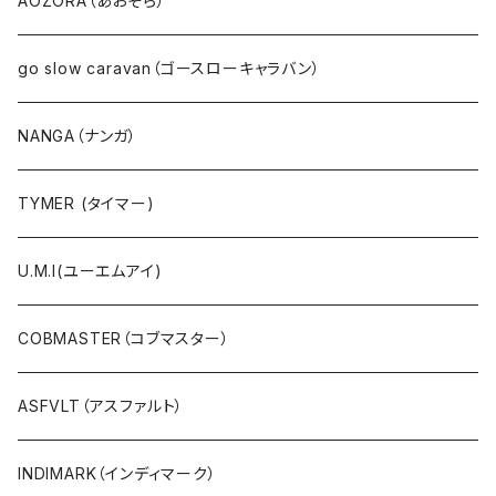
AOZORA（あおぞら）
EMU（エミュー）
go slow caravan（ゴースローキャラバン）
Ｔシャツ・シャツ（長袖）
NANGA（ナンガ）
Ｔシャツ・シャツ（5・7分袖）
TYMER (タイマー)
Ｔシャツ・シャツ（半袖）
U.M.I(ユーエムアイ)
タンクトップ
COBMASTER（コブマスター）
プルオーバー・カットソー
ASFVLT（アスファルト）
ブラウス・ポンチョ
INDIMARK（インディマーク）