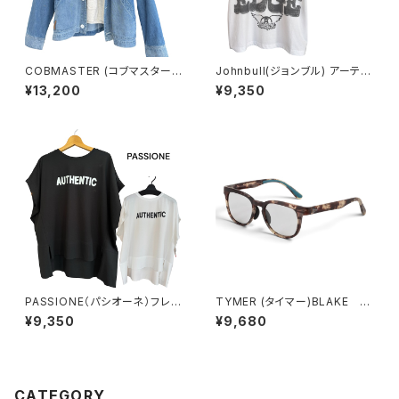
COBMASTER (コブマスター)
Johnbull(ジョンブル) アーティ
エンジニアジャケット (mens)
ストTシャツ (AEROSMITH L
¥13,200
¥9,350
IVIN ON THE EDGE)
PASSIONE（パシオーネ）フレン
TYMER (タイマー)BLAKE サ
チスリーブTEEシャツ（WOME
ングラス TY101-MDD-PGY
¥9,350
¥9,680
NS）
調光レンズ unisex
CATEGORY