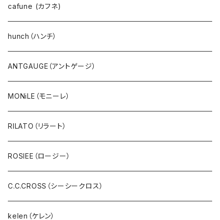
カーディガン
go slow caravan（ゴースローキャラバン）
cafune (カフネ)
ニット
NANGA（ナンガ）
hunch（ハンチ）
アウター・ダウン・コート
CYNICAL（シニカル）
ANTGAUGE（アントゲージ）
ジャケット・ブルゾン・羽織
hunch（ハンチ）
MONiLE（モニーレ）
ベスト・ダウンベスト
INDIMARK（インディーマーク）
RILATO（リラート）
スウェット・パイル・フリース
U.M.I(ユーエムアイ)
ROSIEE（ロージー）
ボア・フリース
Spoom（スプーム）
C.C.CROSS（シーシークロス）
パンツ・ジーンズ･ショートパンツ
０８Mab（ゼロハチマブ）
kelen（ケレン）