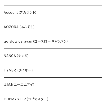
デニム
FONTANA GRANDE（フォンタナグランデ）
Account（アカウント）
サロペット・サスペンダー・オールインワン
NANEA（ナネア）
AOZORA（あおぞら）
EMU（エミュー）
go slow caravan（ゴースローキャラバン）
Ｔシャツ・シャツ（長袖）
NANGA（ナンガ）
Ｔシャツ・シャツ（5・7分袖）
TYMER (タイマー)
Ｔシャツ・シャツ（半袖）
U.M.I(ユーエムアイ)
タンクトップ
COBMASTER（コブマスター）