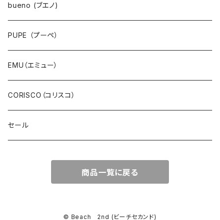
ワンピース・チュニック
bueno (ブエノ)
スカート・ジャンパースカート
PUPE （プーペ）
パンツ・ジーンズ
EMU（エミュー）
サロペット・サスペンダー・オールインワン
CORISCO（コリスコ）
デニム
セール
スウェット・パイル
商品一覧に戻る
ボア・フリース
サーマル・ワッフル
© Beach 2nd (ビーチセカンド)