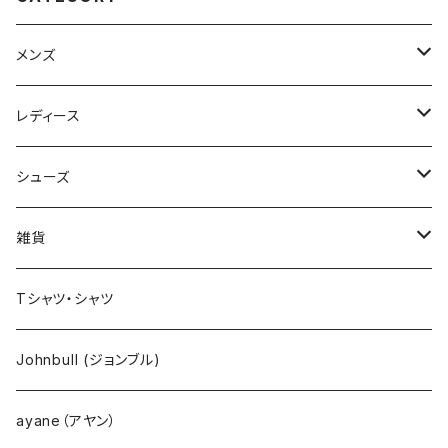
メンズ
Johnbull（ジョンブル）
レディース
ROARK（ロアーク）
Johnbull (ジョンブル)
シューズ
kelen（ケレン）
ayane（アヤン）
ASFVLT（アスファルト）
雑貨
NANGA（ナンガ）
Dignite collier（ディニテ コリエ）
EMU(エミュー )
バッグ
Tシャツ・シャツ
go slow caravan（ゴースローキャラバン）
CHIGNON（シニヨン）
bueno (ブエノ)
エプロン
Johnbull (ジョンブル)
AOZORA（あおぞら）
YENN（イエン）
PUPE（プーペ）
帽子
ayane（アヤン）