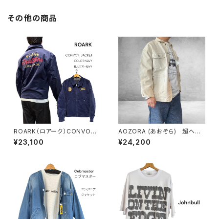
その他の商品
ROARK（ロアーク）CONVOY
AOZORA (あおぞら) 超ヘビ
JACKET
ーウエイト キナリカバーオー
¥23,100
¥24,200
ル (MENS)