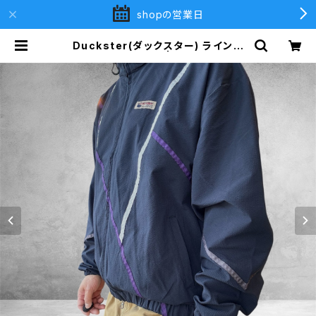
shopの営業日
Duckster(ダックスター) ラインワ
ークJKT (MENS) | Beach 2nd
(ビーチセカンド)