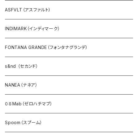
プルオーバー・カットソー
ASFVLT（アスファルト）
ブラウス・ポンチョ
INDIMARK（インディマーク）
パーカ・フード
FONTANA GRANDE（フォンタナグランデ）
カーディガン
s&nd （セカンド）
アウター・ダウン・コート
NANEA（ナネア）
ジャケット・ブルゾン・羽織
０８Mab（ゼロハチマブ）
ベスト・ダウンベスト
Spoom（スプーム）