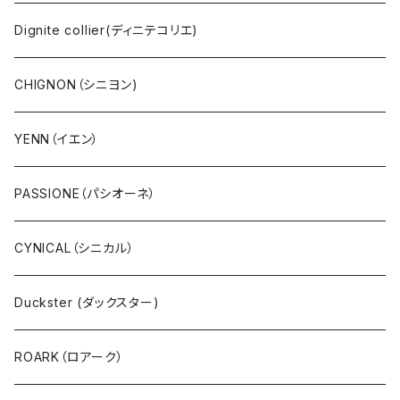
COBMASTER（コブマスター）
PASSIONE（パシオーネ）
NANGA（ナンガ）
サングラス
Dignite collier(ディニテコリエ)
Ｔシャツ・シャツ（長袖）
cafune (カフネ)
CHIGNON（シニヨン)
Ｔシャツ・シャツ（5・7分袖）
RILATO（リラート）
YENN（イエン）
Ｔシャツ・シャツ（半袖）
MONiLE（モニーレ）
PASSIONE（パシオーネ）
プルオーバー
ANTGAUGE（アントゲージ）
CYNICAL（シニカル）
パーカ・フード
C.C.CROSS（シーシークロス）
Duckster (ダックスター)
サーマル・ワッフル
ROSIEE（ロージー）
ROARK（ロアーク）