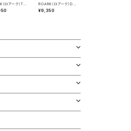
RK（ロアーク）TR
ROARK（ロアーク）DE
 PANT DENIM -
LTA QD S/S TEE (ME
050
¥9,350
X (MENS)
NS)