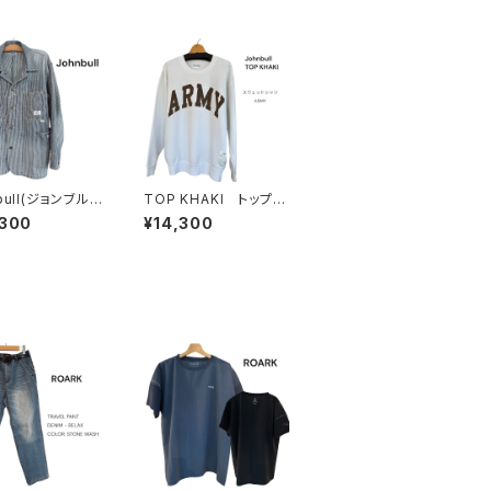
bull(ジョンブル)
TOP KHAKI トップカ
ON HERCULES
ーキ (Johnbull) スウ
,300
¥14,300
E】チョアジャケッ
ェットシャツ (unisex)
ッコリー