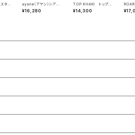
クスタ
ayane（アヤン）シアー
TOP KHAKI トップカ
ROA
ル 6P
ワイドパンツ（WOMEN
ーキ (Johnbull) スウ
AVEL
¥16,280
¥14,300
¥17,
 (ME
S）
ェットシャツ (unisex)
RELA