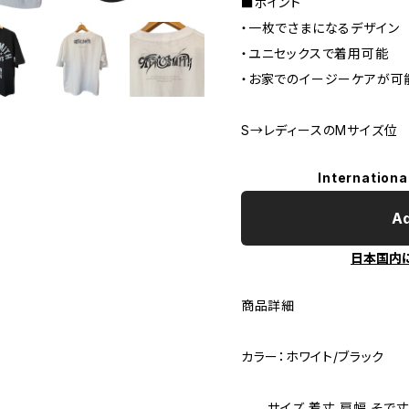
■ポイント
・一枚でさまになるデザイン
・ユニセックスで着用可能
・お家でのイージーケアが可
S→レディースのMサイズ位
Internationa
Ad
日本国内
商品詳細
カラー：ホワイト/ブラック
サイズ 着丈 肩幅 そで丈