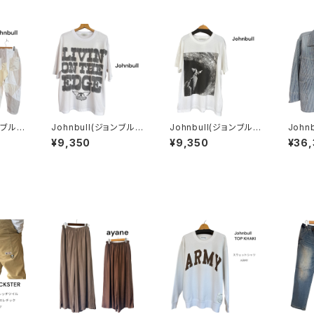
ンブル)
Johnbull(ジョンブル)
Johnbull(ジョンブル)
John
hnbul
アーティストTシャツ
FANTASIA / Spellbo
【UNI
¥9,350
¥9,350
¥36
イージー
(AEROSMITH LIVIN
und Tシャツ
MAD
ON THE EDGE)
ト ヒ