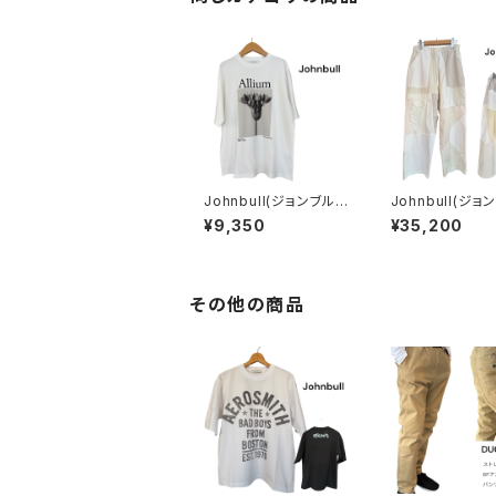
Johnbull(ジョンブル)
Johnbull(ジョ
アーティストTシャツ
【rebear by Jo
¥9,350
¥35,200
(Karl Blossfeldt / All
l】パッチワーク
ium)
パンツ
その他の商品