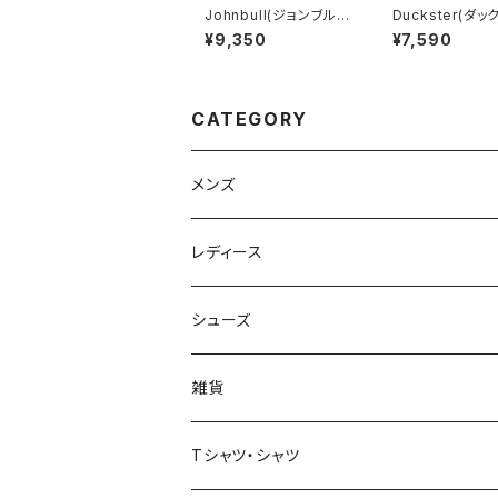
Johnbull(ジョンブル)
Duckster(ダッ
アーティストTシャツ（ A
ー)ストレッチツイ
¥9,350
¥7,590
EROSMITH THE BA
アスレチックパンツ
D BOYS FROM BOS
NS)
TON TEE）
CATEGORY
メンズ
Johnbull（ジョンブル）
レディース
ROARK（ロアーク）
Johnbull (ジョンブル)
シューズ
kelen（ケレン）
ayane（アヤン）
ASFVLT（アスファルト）
雑貨
NANGA（ナンガ）
Dignite collier（ディニテ コリエ）
EMU(エミュー )
バッグ
Tシャツ・シャツ