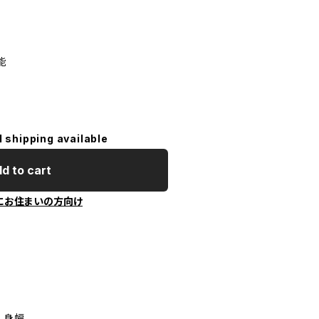
能
l shipping available
d to cart
にお住まいの方向け
 身幅