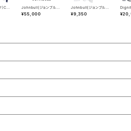
ク）CO
Johnbull(ジョンブル)
Johnbull(ジョンブル)
Digni
【比嘉商店×UNION HE
FANTASIA / Spellbo
ニテ 
¥55,000
¥9,350
¥20
RCULES MADE】チョ
und Tシャツ
トブル
アジャケット