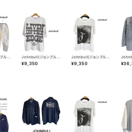
ンブル)
Johnbull(ジョンブル)
Johnbull(ジョンブル)
John
hnbul
アーティストTシャツ
FANTASIA / Spellbo
【UNI
¥9,350
¥9,350
¥36
イージー
(AEROSMITH LIVIN
und Tシャツ
MAD
ON THE EDGE)
ト ヒ