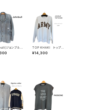
bull(ジョンブル)
TOP KHAKI トップカ
ON HERCULES
ーキ (Johnbull) スウ
,300
¥14,300
E】チョアジャケッ
ェットシャツ (unisex)
ッコリー