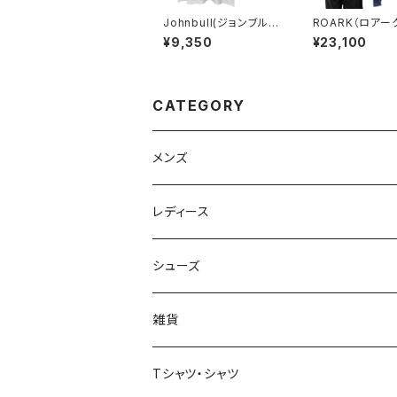
Johnbull(ジョンブル)
ROARK（ロアー
アーティストTシャツ
NVOY JACKET
¥9,350
¥23,100
(Karl Blossfeldt / All
ium)
CATEGORY
メンズ
Johnbull（ジョンブル）
レディース
ROARK（ロアーク）
Johnbull (ジョンブル)
シューズ
kelen（ケレン）
ayane（アヤン）
ASFVLT（アスファルト）
雑貨
NANGA（ナンガ）
Dignite collier（ディニテ コリエ）
EMU(エミュー )
バッグ
Tシャツ・シャツ