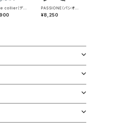
te collier（ディ
PASSIONE（パシオー
コリエ) ロゴニッ
ネ）フレンチスリーブTE
,900
¥8,250
ゾン（WOMENS）
Eシャツ（WOMENS）