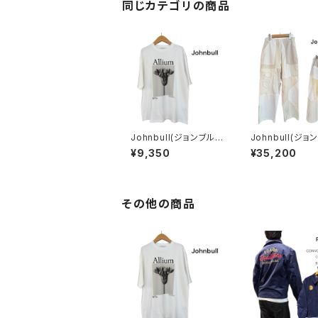
同じカテゴリの商品
Johnbull(ジョンブル)
Johnbull(ジョ
アーティストTシャツ
【rebear by Jo
¥9,350
¥35,200
(Karl Blossfeldt / All
l】パッチワーク
ium)
パンツ
その他の商品